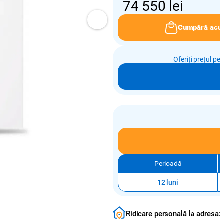
74 550
lei
Cumpără ac
Oferiți prețul p
Perioadă
12 luni
Ridicare personală la adresa