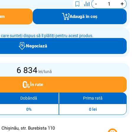
-
+
um
Adaugă în coș
e care sunteți dispus să îl plătiți pentru acest produs.
Negociază
6 834
lei/lună
În rate
Dobândă
Prima rată
0%
0 lei
:
Chișinău, str. Burebista 110