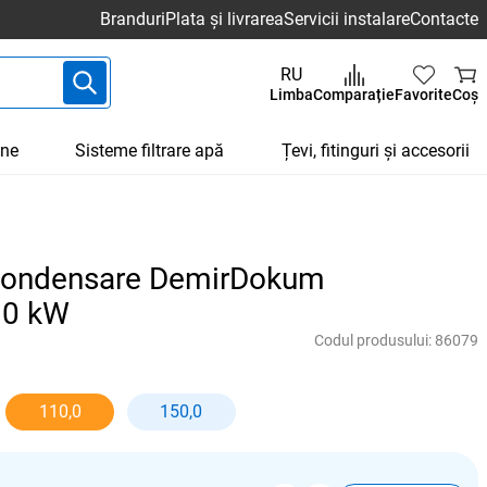
Branduri
Plata și livrarea
Servicii instalare
Contacte
RU
Limba
Comparație
Favorite
Coș
une
Sisteme filtrare apă
Țevi, fitinguri și accesorii
 condensare DemirDokum
10 kW
Codul produsului:
86079
110,0
150,0