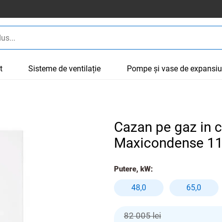
t
Sisteme de ventilație
Pompe și vase de expansi
Cazan pe gaz in
Maxicondense 1
Putere, kW:
48,0
65,0
82 005 lei