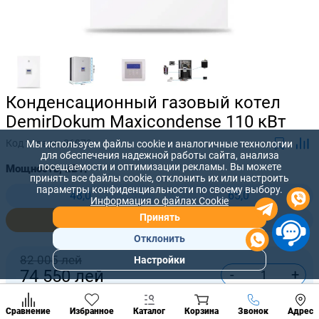
Конденсационный газовый котел
DemirDokum Maxicondense 110 кВт
Код товара:
86079
Мы используем файлы cookie и аналогичные технологии
для обеспечения надежной работы сайта, анализа
посещаемости и оптимизации рекламы. Вы можете
Мощность, кВт:
принять все файлы cookie, отклонить их или настроить
параметры конфиденциальности по своему выбору.
48,0
65,0
Информация о файлах Cookie
Принять
110,0
150,0
Отклонить
82 005 лей
Настройки
Популярны
-
+
74 550
лей
разделы
Наст
Купить сейчас
Позвонить
Сравнение
Избранное
Каталог
Корзина
Звонок
Адрес
конд