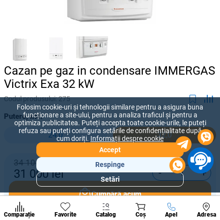
Cazan pe gaz in condensare IMMERGAS
Victrix Exa 32 kW
Codul produsului:
275
Folosim cookie-uri și tehnologii similare pentru a asigura buna
funcționare a site-ului, pentru a analiza traficul și pentru a
Putere, kW:
optimiza publicitatea. Puteți accepta toate cookie-urile, le puteți
refuza sau puteți configura setările de confidențialitate după
24,0
32,0
cum doriți.
Informații despre cookie
Accept
34 100 lei
Respinge
-
+
31 000
lei
Setări
Secțiuni
populare
Cumpără acum
Condi
A suna
Comparație
Favorite
Catalog
Coș
Apel
Adresa
de per
Adaugă în coș