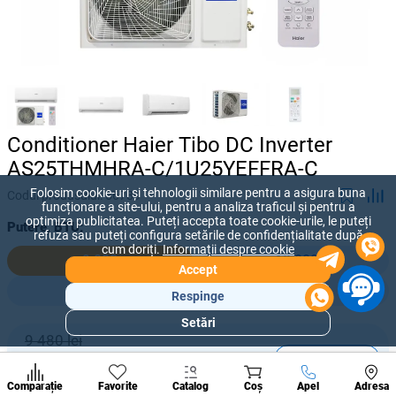
Conditioner Haier Tibo DC Inverter
AS25THMHRA-C/1U25YEFFRA-C
Folosim cookie-uri și tehnologii similare pentru a asigura buna
Codul produsului:
56789
funcționare a site-ului, pentru a analiza traficul și pentru a
optimiza publicitatea. Puteți accepta toate cookie-urile, le puteți
Putere, BTU:
refuza sau puteți configura setările de confidențialitate după
cum doriți.
Informații despre cookie
9 000
12 000
Accept
18 000
24 000
Respinge
Setări
Secțiuni
9 480 lei
populare
-
+
5 900
lei
Condi
A suna
Comparație
Favorite
Catalog
Coș
Apel
Adresa
de per