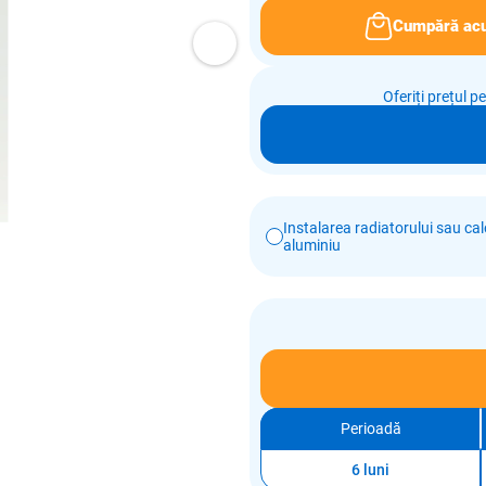
Cumpără ac
Oferiți prețul p
Instalarea radiatorului sau calo
aluminiu
Perioadă
6 luni