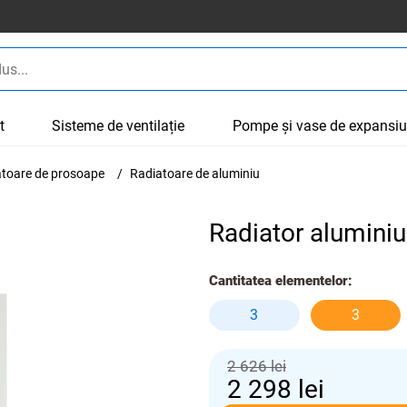
t
Sisteme de ventilație
Pompe și vase de expansi
cătoare de prosoape
Radiatoare de aluminiu
Radiator aluminiu
Cantitatea elementelor:
3
3
2 626 lei
2 298
lei