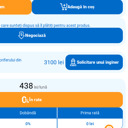
um
Adaugă în coș
e care sunteți dispus să îl plătiți pentru acest produs.
Negociază
riferului din
3100 lei
Solicitare unui inginer
438
lei/lună
În rate
Dobândă
Prima rată
0%
0 lei