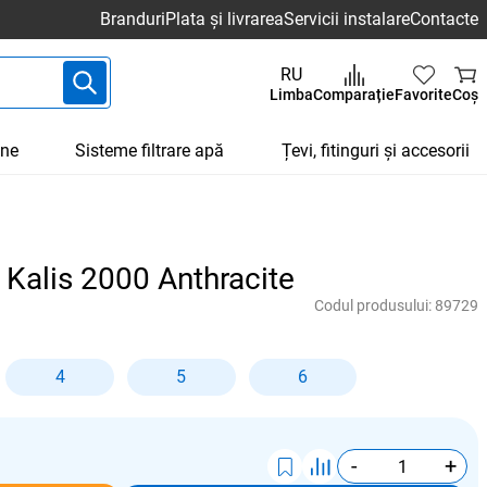
Branduri
Plata și livrarea
Servicii instalare
Contacte
RU
Limba
Comparație
Favorite
Coș
une
Sisteme filtrare apă
Țevi, fitinguri și accesorii
 Kalis 2000 Anthracite
Codul produsului:
89729
4
5
6
-
+