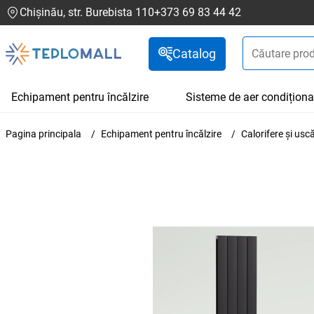
Chișinău, str. Burebista 110
+373 69 83 44 42
Catalog
Echipament pentru încălzire
Sisteme de aer condiționa
Pagina principala
Echipament pentru încălzire
Calorifere și us