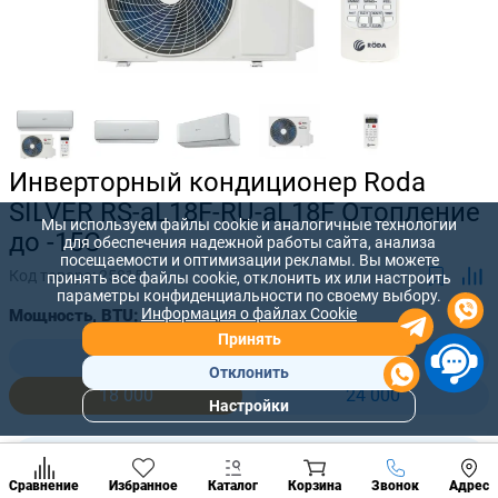
Инверторный кондиционер Roda
SILVER RS-aL18F-RU-aL18F Отопление
Мы используем файлы cookie и аналогичные технологии
до -15С
для обеспечения надежной работы сайта, анализа
посещаемости и оптимизации рекламы. Вы можете
Код товара:
25815
принять все файлы cookie, отклонить их или настроить
параметры конфиденциальности по своему выбору.
Информация о файлах Cookie
Мощность, BTU:
Принять
9 000
12 000
Отклонить
18 000
24 000
Настройки
Популярны
разделы
14 892 лей
Наст
-
+
9 928
лей
Позвонить
Сравнение
Избранное
Каталог
Корзина
Звонок
Адрес
конд