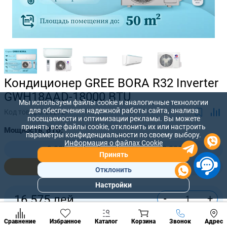
Кондиционер GREE BORA R32 Inverter
GWH18AAD-18000 BTU
Мы используем файлы cookie и аналогичные технологии
для обеспечения надежной работы сайта, анализа
Код товара:
65272
посещаемости и оптимизации рекламы. Вы можете
принять все файлы cookie, отклонить их или настроить
Мощность, BTU:
параметры конфиденциальности по своему выбору.
Информация о файлах Cookie
9 000
12 000
Принять
18 000
24 000
Отклонить
Настройки
Популярны
-
+
16 575
лей
разделы
Наст
Купить сейчас
Позвонить
Сравнение
Избранное
Каталог
Корзина
Звонок
Адрес
конд