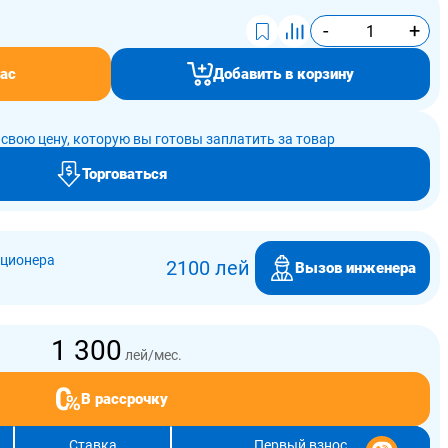
-
+
ас
Добавить в корзину
свою цену, которую вы готовы заплатить за товар
Торговаться
иционера
2100 лей
Вызов инженера
1 300
лей/мес.
В рассрочку
Ставка
Первый взнос