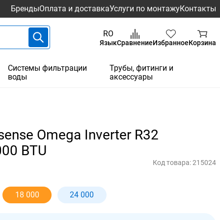
Бренды
Оплата и доставка
Услуги по монтажу
Контакты
RO
Язык
Сравнение
Избранное
Корзина
Системы фильтрации
Трубы, фитинги и
воды
аксессуары
ense Omega Inverter R32
000 BTU
Код товара:
215024
18 000
24 000