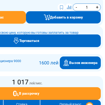
-
+
ас
Добавить в корзину
свою цену, которую вы готовы заплатить за товар
Торговаться
ционера 9000
1600 лей
Вызов инженера
1 017
лей/мес.
В рассрочку
Ставка
Первый взнос