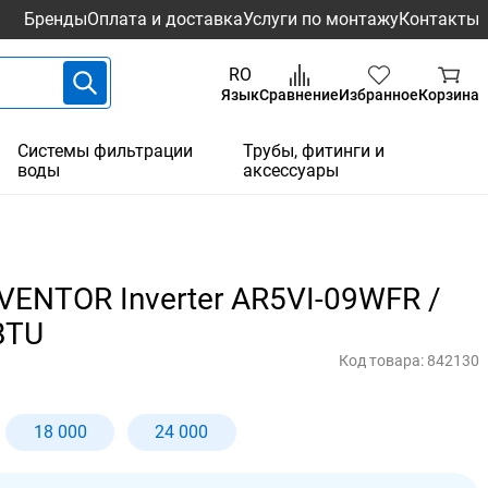
Бренды
Оплата и доставка
Услуги по монтажу
Контакты
RO
Язык
Сравнение
Избранное
Корзина
Системы фильтрации
Трубы, фитинги и
воды
аксессуары
ENTOR Inverter AR5VI-09WFR /
BTU
Код товара:
842130
18 000
24 000