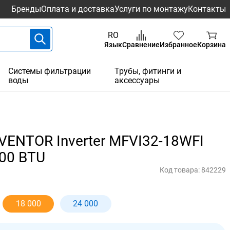
Бренды
Оплата и доставка
Услуги по монтажу
Контакты
RO
Язык
Сравнение
Избранное
Корзина
Системы фильтрации
Трубы, фитинги и
воды
аксессуары
VENTOR Inverter MFVI32-18WFI
00 BTU
Код товара:
842229
18 000
24 000