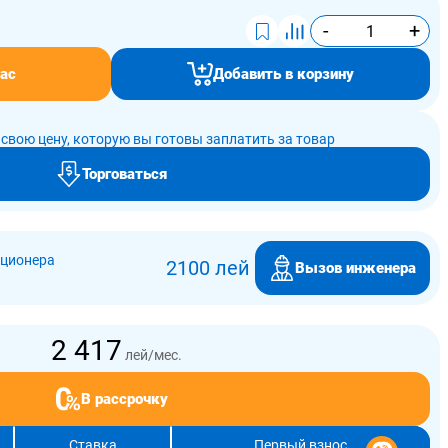
-
+
ас
Добавить в корзину
свою цену, которую вы готовы заплатить за товар
Торговаться
иционера
2100 лей
Вызов инженера
2 417
лей/мес.
В рассрочку
Ставка
Первый взнос