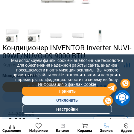
Кондиционер INVENTOR Inverter NUVI-
09WF/NUVO-09 9000 BTU
Мы используем файлы cookie и аналогичные технологии
Код товара:
842123
для обеспечения надежной работы сайта, анализа
посещаемости и оптимизации рекламы. Вы можете
принять все файлы cookie, отклонить их или настроить
Мощность, BTU:
параметры конфиденциальности по своему выбору.
Информация о файлах Cookie
9 000
12 000
Принять
18 000
24 000
Отклонить
Настройки
Популярны
11 700 лей
разделы
-
+
9 360
лей
Наст
Позвонить
Сравнение
Избранное
Каталог
Корзина
Звонок
Адрес
конд
Купить сейчас