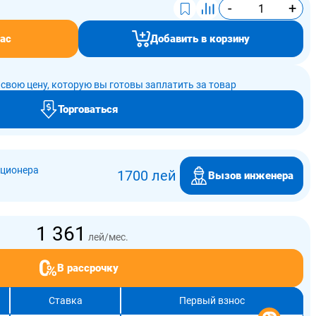
-
+
ас
Добавить в корзину
свою цену, которую вы готовы заплатить за товар
Торговаться
иционера
1700 лей
Вызов инженера
1 361
лей/мес.
В рассрочку
Ставка
Первый взнос