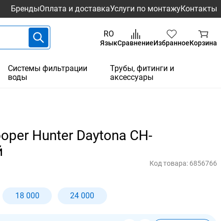
Бренды
Оплата и доставка
Услуги по монтажу
Контакты
RO
Язык
Сравнение
Избранное
Корзина
Системы фильтрации
Трубы, фитинги и
воды
аксессуары
per Hunter Daytona CH-
й
Код товара:
6856766
18 000
24 000