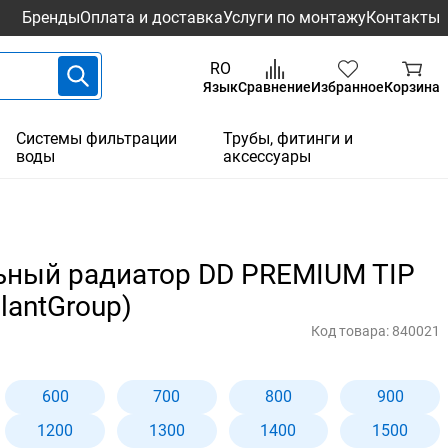
Бренды
Оплата и доставка
Услуги по монтажу
Контакты
RO
Язык
Сравнение
Избранное
Корзина
Системы фильтрации
Трубы, фитинги и
воды
аксессуары
ьный радиатор DD PREMIUM TIP
llantGroup)
Код товара:
840021
600
700
800
900
1200
1300
1400
1500