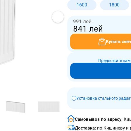
1600
1800
991 лей
841
лей
Купить сейч
Предложите нам 
Установка стального радиа
Самовывоз по адресу:
Киш
Доставка:
по Кишиневу и 