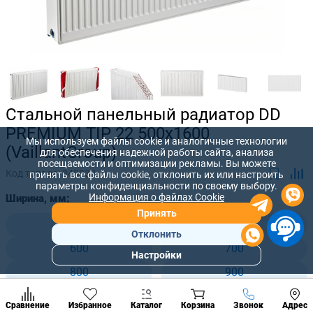
Стальной панельный радиатор DD
PREMIUM TIP 22 500x1600
Мы используем файлы cookie и аналогичные технологии
(VaillantGroup)
для обеспечения надежной работы сайта, анализа
посещаемости и оптимизации рекламы. Вы можете
Код товара:
840033
принять все файлы cookie, отклонить их или настроить
параметры конфиденциальности по своему выбору.
Информация о файлах Cookie
Ширина, мм:
Принять
400
500
Отклонить
600
700
Настройки
Популярны
800
900
разделы
1000
1100
Наст
Позвонить
Сравнение
Избранное
Каталог
Корзина
Звонок
Адрес
конд