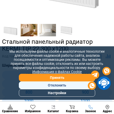
Стальной панельный радиатор
KERMI TIP 22 300 x1200
Мы используем файлы cookie и аналогичные технологии
для обеспечения надежной работы сайта, анализа
Код товара:
KO220312
посещаемости и оптимизации рекламы. Вы можете
принять все файлы cookie, отклонить их или настроить
Ширина, мм:
параметры конфиденциальности по своему выбору.
Информация о файлах Cookie
400
500
Принять
600
700
Отклонить
800
900
Настройки
Популярны
разделы
1000
1100
Наст
1200
1400
Позвонить
Сравнение
Избранное
Каталог
Корзина
Звонок
Адрес
конд