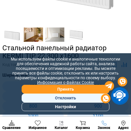
Стальной панельный радиатор
KERMI TIP 22 300 x1600
Мы используем файлы cookie и аналогичные технологии
для обеспечения надежной работы сайта, анализа
Код товара:
KO220316
посещаемости и оптимизации рекламы. Вы можете
принять все файлы cookie, отклонить их или настроить
Ширина, мм:
параметры конфиденциальности по своему выбору.
Информация о файлах Cookie
400
500
Принять
600
700
Отклонить
800
900
Настройки
Популярны
разделы
1000
1100
Наст
1200
1400
Позвонить
Сравнение
Избранное
Каталог
Корзина
Звонок
Адрес
конд