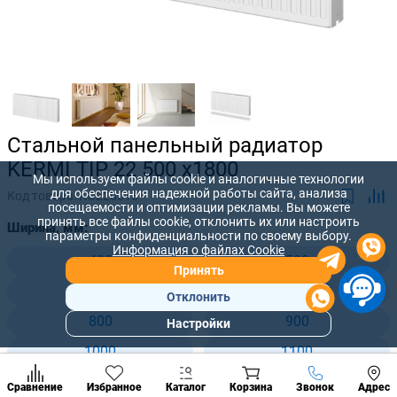
Стальной панельный радиатор
KERMI TIP 22 500 x1800
Мы используем файлы cookie и аналогичные технологии
для обеспечения надежной работы сайта, анализа
Код товара:
KO220518
посещаемости и оптимизации рекламы. Вы можете
принять все файлы cookie, отклонить их или настроить
Ширина, мм:
параметры конфиденциальности по своему выбору.
Информация о файлах Cookie
400
500
Принять
600
700
Отклонить
800
900
Настройки
Популярны
разделы
1000
1100
Наст
1200
1300
Позвонить
Сравнение
Избранное
Каталог
Корзина
Звонок
Адрес
конд