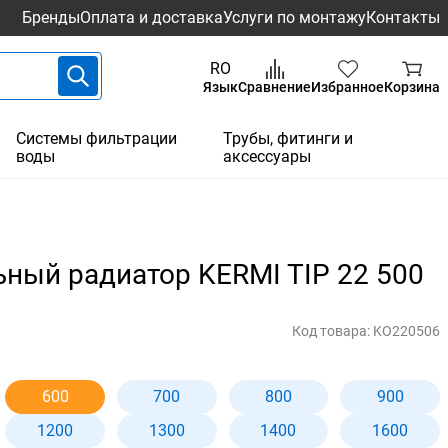
Бренды
Оплата и доставка
Услуги по монтажу
Контакты
RO
Язык
Сравнение
Избранное
Корзина
Системы фильтрации
Трубы, фитинги и
воды
аксессуары
ьный радиатор KERMI TIP 22 500
Код товара:
KO220506
600
700
800
900
1200
1300
1400
1600