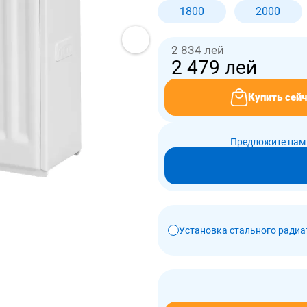
1800
2000
2 834 лей
2 479
лей
Купить сейч
Предложите нам 
Установка стального радиа