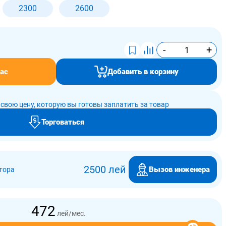
2300
2600
-
+
ас
Добавить в корзину
свою цену, которую вы готовы заплатить за товар
Торговаться
2500 лей
Вызов инженера
тора
472
лей/мес.