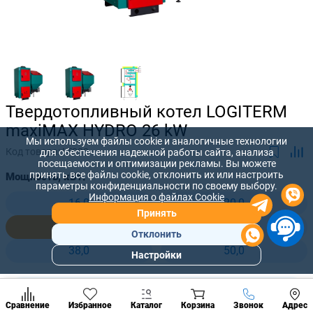
Твердотопливный котел LOGITERM
maxiMAX HYDRO 26 kW
Мы используем файлы cookie и аналогичные технологии
Код товара:
LT030
для обеспечения надежной работы сайта, анализа
посещаемости и оптимизации рекламы. Вы можете
принять все файлы cookie, отклонить их или настроить
Мощность, кВт:
параметры конфиденциальности по своему выбору.
Информация о файлах Cookie
16,0
20,0
Принять
26,0
32,0
Отклонить
38,0
50,0
Настройки
Популярны
разделы
111 571 лей
Наст
-
+
89 655
лей
Позвонить
Сравнение
Избранное
Каталог
Корзина
Звонок
Адрес
конд