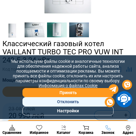
Классический газовый котел
VAILLANT TURBO TEC PRO VUW INT
242-5-3 24 кВт
Мы используем файлы cookie и аналогичные технологии
для обеспечения надежной работы сайта, анализа
Код товара:
81995
посещаемости и оптимизации рекламы. Вы можете
принять все файлы cookie, отклонить их или настроить
Мощность, кВт:
параметры конфиденциальности по своему выбору.
Информация о файлах Cookie
24,0
28,0
Принять
Отклонить
23 089 лей
Настройки
-
+
20 990
лей
Популярны
разделы
Купить сейчас
Наст
Позвонить
Сравнение
Избранное
Каталог
Корзина
Звонок
Адрес
конд