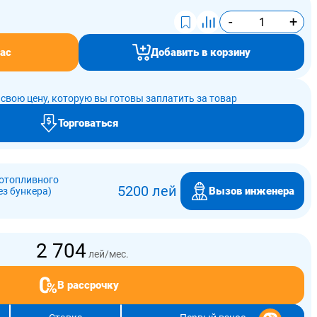
-
+
ас
Добавить в корзину
свою цену, которую вы готовы заплатить за товар
Торговаться
отопливного
5200 лей
Вызов инженера
ез бункера)
2 704
лей/мес.
В рассрочку