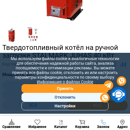
Твердотопливный котёл на ручной
загрузке STALMARK JUHAS 40 кВт
Мы используем файлы cookie и аналогичные технологии
для обеспечения надежной работы сайта, анализа
Код товара:
juhas40
посещаемости и оптимизации рекламы. Вы можете
принять все файлы cookie, отклонить их или настроить
Мощность, кВт:
параметры конфиденциальности по своему выбору.
Информация о файлах Cookie
12,0
15,0
Принять
20,0
25,0
Отклонить
30,0
40,0
Настройки
Популярны
разделы
57 530 лей
Наст
Позвонить
-
+
52 300
лей
Сравнение
Избранное
Каталог
Корзина
Звонок
Адрес
конд