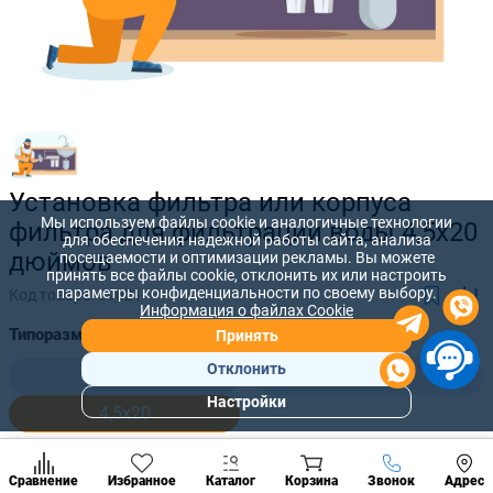
Установка фильтра или корпуса
Мы используем файлы cookie и аналогичные технологии
фильтра для фильтрации воды 4,5x20
для обеспечения надежной работы сайта, анализа
дюймов
посещаемости и оптимизации рекламы. Вы можете
принять все файлы cookie, отклонить их или настроить
параметры конфиденциальности по своему выбору.
Код товара:
59621
Информация о файлах Cookie
Типоразмер картриджа:
Принять
Отклонить
2,5x10
4,5x10
Настройки
4,5x20
Популярны
разделы
Наст
896 лей
Позвонить
Сравнение
Избранное
Каталог
Корзина
Звонок
Адрес
конд