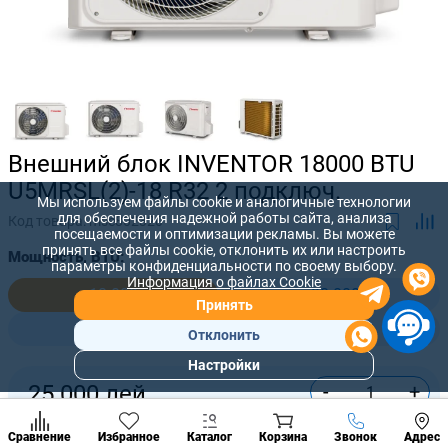
Внешний блок INVENTOR 18000 BTU
U5MRSL(2)-18 R32 2 подключ.
Мы используем файлы cookie и аналогичные технологии
для обеспечения надежной работы сайта, анализа
Код товара:
mse802320
посещаемости и оптимизации рекламы. Вы можете
принять все файлы cookie, отклонить их или настроить
Мощность, BTU:
параметры конфиденциальности по своему выбору.
Информация о файлах Cookie
18 000
28 000
Принять
36 000
42 000
Отклонить
Настройки
Популярны
-
+
25 000
лей
разделы
Наст
Купить сейчас
Позвонить
Сравнение
Избранное
Каталог
Корзина
Звонок
Адрес
конд