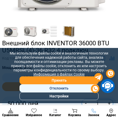
Внешний блок INVENTOR 36000 BTU
U5MRSL(4)-36 R32 4 подключ.
Мы используем файлы cookie и аналогичные технологии
для обеспечения надежной работы сайта, анализа
Код товара:
mse802322
посещаемости и оптимизации рекламы. Вы можете
принять все файлы cookie, отклонить их или настроить
Мощность, BTU:
параметры конфиденциальности по своему выбору.
Информация о файлах Cookie
18 000
28 000
Принять
36 000
42 000
Отклонить
Настройки
Популярны
-
+
50 000
лей
разделы
Наст
Купить сейчас
Позвонить
Сравнение
Избранное
Каталог
Корзина
Звонок
Адрес
конд