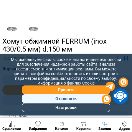
Хомут обжимной FERRUM (inox
430/0,5 мм) d.150 мм
Код товара:
f4909
Мы используем файлы cookie и аналогичные технологии
для обеспечения надежной работы сайта, анализа
Внутренний диаметр, мм:
посещаемости и оптимизации рекламы. Вы можете
принять все файлы cookie, отклонить их или настроить
параметры конфиденциальности по своему выбору.
115
130
Информация о файлах Cookie
150
180
Принять
Отклонить
210
280
Настройки
Популярны
разделы
121 лей
-
+
108
лей
Наст
Позвонить
Сравнение
Избранное
Каталог
Корзина
Звонок
Адрес
конд