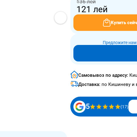
136 лей
121
лей
Купить сейч
Предложите нам 
Самовывоз по адресу:
Киш
Доставка:
по Кишиневу и 
5
(17)