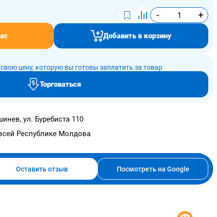
-
+
ас
Добавить в корзину
свою цену, которую вы готовы заплатить за товар
Торговаться
инев, ул. Буребиста 110
всей Республике Молдова
Оставить отзыв
Посмотреть на Google