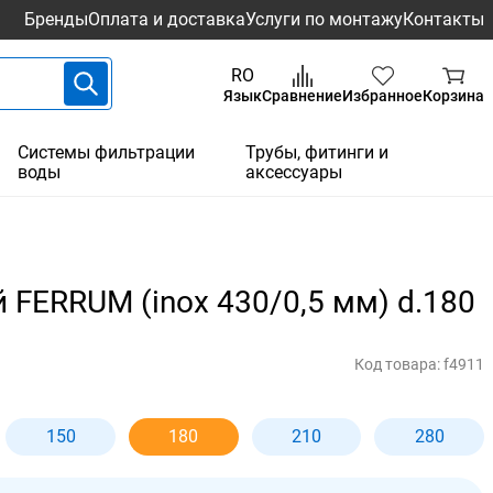
Бренды
Оплата и доставка
Услуги по монтажу
Контакты
RO
Язык
Сравнение
Избранное
Корзина
Системы фильтрации
Трубы, фитинги и
воды
аксессуары
FERRUM (inox 430/0,5 мм) d.180
Код товара:
f4911
150
180
210
280