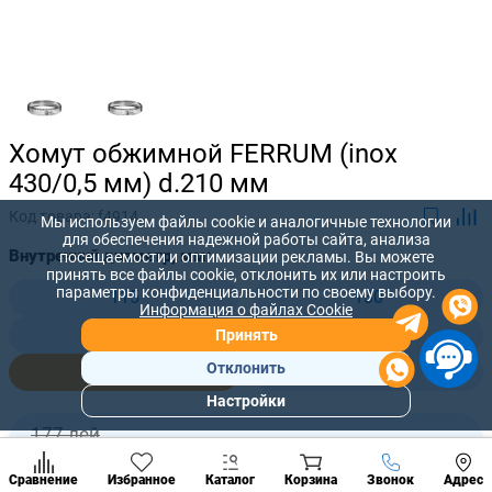
Хомут обжимной FERRUM (inox
430/0,5 мм) d.210 мм
Код товара:
f4914
Мы используем файлы cookie и аналогичные технологии
для обеспечения надежной работы сайта, анализа
Внутренний диаметр, мм:
посещаемости и оптимизации рекламы. Вы можете
принять все файлы cookie, отклонить их или настроить
параметры конфиденциальности по своему выбору.
115
130
Информация о файлах Cookie
150
180
Принять
Отклонить
210
280
Настройки
Популярны
разделы
177 лей
-
+
158
лей
Наст
Позвонить
Сравнение
Избранное
Каталог
Корзина
Звонок
Адрес
конд