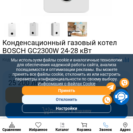
Конденсационный газовый котел
BOSCH GC2300W 24-28 кВт
Код товара:
87907
Мы используем файлы cookie и аналогичные технологии
для обеспечения надежной работы сайта, анализа
посещаемости и оптимизации рекламы. Вы можете
принять все файлы cookie, отклонить их или настроить
27 720 лей
параметры конфиденциальности по своему выбору.
-
+
25 200
лей
Информация о файлах Cookie
Принять
Купить сейчас
Отклонить
Настройки
Добавить в корзину
Популярны
разделы
Наст
Позвонить
Предложите нам свою цену, которую вы готовы заплатить за
Сравнение
Избранное
Каталог
Корзина
Звонок
Адрес
конд