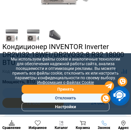
Кондиционер INVENTOR Inverter
DR2VI32-18WFI/DR2VO32-8 R32 18000
Мы используем файлы cookie и аналогичные технологии
BTU
для обеспечения надежной работы сайта, анализа
посещаемости и оптимизации рекламы. Вы можете
Код товара:
842329
принять все файлы cookie, отклонить их или настроить
параметры конфиденциальности по своему выбору.
Мощность, BTU:
Информация о файлах Cookie
Принять
9 000
12 000
Отклонить
18 000
24 000
Настройки
Популярны
разделы
30 500 лей
-
+
24 400
лей
Наст
Позвонить
Сравнение
Избранное
Каталог
Корзина
Звонок
Адрес
конд