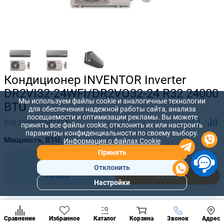
Кондиционер INVENTOR Inverter
DR2VI32-24WFI/DR2VO32-24 R32 24000
Мы используем файлы cookie и аналогичные технологии
BTU
для обеспечения надежной работы сайта, анализа
посещаемости и оптимизации рекламы. Вы можете
Код товара:
842428
принять все файлы cookie, отклонить их или настроить
параметры конфиденциальности по своему выбору.
Мощность, BTU:
Информация о файлах Cookie
Принять
9 000
12 000
Отклонить
18 000
24 000
Настройки
Популярны
разделы
36 500 лей
-
+
29 200
лей
Наст
Позвонить
Сравнение
Избранное
Каталог
Корзина
Звонок
Адрес
конд