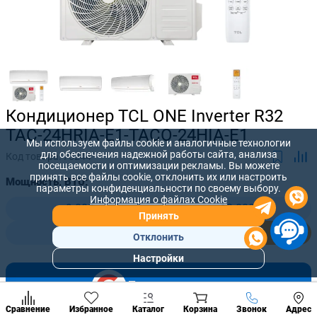
Кондиционер TCL ONE Inverter R32
TAC-24HRIA-E1-TACO-24HIA-E1
Мы используем файлы cookie и аналогичные технологии
для обеспечения надежной работы сайта, анализа
Код товара:
75244
посещаемости и оптимизации рекламы. Вы можете
принять все файлы cookie, отклонить их или настроить
Мощность, BTU:
параметры конфиденциальности по своему выбору.
Информация о файлах Cookie
9 000
12 000
Принять
18 000
24 000
Отклонить
Настройки
Популярны
разделы
5
(17)
Наст
Позвонить
Сравнение
Избранное
Каталог
Корзина
Звонок
Адрес
конд