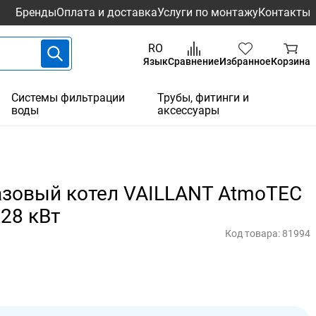
Бренды
Оплата и доставка
Услуги по монтажу
Контакты
RO
Язык
Сравнение
Избранное
Корзина
Системы фильтрации
Трубы, фитинги и
воды
аксессуары
азовый котел VAILLANT AtmoTEC
 28 кВт
Код товара:
81994