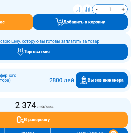
-
+
ас
Добавить в корзину
свою цену, которую вы готовы заплатить за товар
Торговаться
сферного
2800 лей
Вызов инженера
ятора)
2 374
лей/мес.
В рассрочку