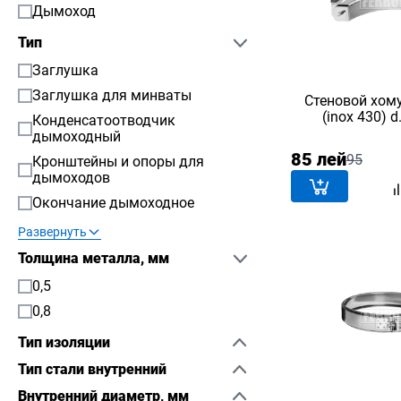
Дымоход
Тип
Заглушка
Заглушка для минваты
Стеновой хом
(inox 430) 
Конденсатоотводчик
дымоходный
85 лей
95
Кронштейны и опоры для
дымоходов
Окончание дымоходное
Развернуть
Толщина металла, мм
0,5
0,8
Тип изоляции
Тип стали внутренний
Внутренний диаметр, мм