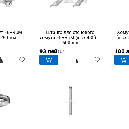
ут FERRUM
Штанга для стенового
Хому
d.280 мм
хомута FERRUM (inox 430) L-
(inox
500mm
93 лей
100 
104