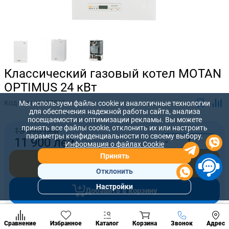
Классический газовый котел MOTAN
OPTIMUS 24 кВт
Код товара:
12210
Мы используем файлы cookie и аналогичные технологии
для обеспечения надежной работы сайта, анализа
посещаемости и оптимизации рекламы. Вы можете
принять все файлы cookie, отклонить их или настроить
13 090 лей
параметры конфиденциальности по своему выбору.
-
+
11 900
лей
Информация о файлах Cookie
Принять
Купить сейчас
Отклонить
Настройки
Добавить в корзину
Популярны
разделы
Наст
Позвонить
Предложите нам свою цену, которую вы готовы заплатить за
Сравнение
Избранное
Каталог
Корзина
Звонок
Адрес
конд