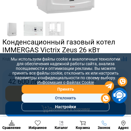
Конденсационный газовый котел
IMMERGAS Victrix Zeus 26 кВт
Код товара:
84889
Мы используем файлы cookie и аналогичные технологии
для обеспечения надежной работы сайта, анализа
посещаемости и оптимизации рекламы. Вы можете
принять все файлы cookie, отклонить их или настроить
46 860 лей
параметры конфиденциальности по своему выбору.
-
+
42 600
лей
Информация о файлах Cookie
Принять
Купить сейчас
Отклонить
Настройки
Добавить в корзину
Популярны
разделы
Наст
Позвонить
Предложите нам свою цену, которую вы готовы заплатить за
Сравнение
Избранное
Каталог
Корзина
Звонок
Адрес
конд