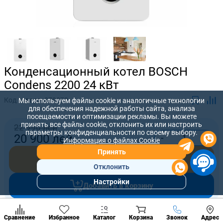
Конденсационный котел BOSCH
Condens 2200 24 кВт
Код товара:
879079
Мы используем файлы cookie и аналогичные технологии
для обеспечения надежной работы сайта, анализа
посещаемости и оптимизации рекламы. Вы можете
принять все файлы cookie, отклонить их или настроить
22 990 лей
параметры конфиденциальности по своему выбору.
-
+
20 900
лей
Информация о файлах Cookie
Принять
Купить сейчас
Отклонить
Настройки
Добавить в корзину
Популярны
разделы
Наст
Позвонить
Предложите нам свою цену, которую вы готовы заплатить за
Сравнение
Избранное
Каталог
Корзина
Звонок
Адрес
конд