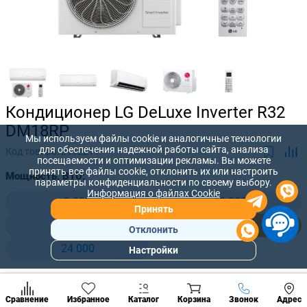
Кондиционер LG DeLuxe Inverter R32
DM18RP
Мы используем файлы cookie и аналогичные технологии
для обеспечения надежной работы сайта, анализа
Код товара:
2112211
посещаемости и оптимизации рекламы. Вы можете
принять все файлы cookie, отклонить их или настроить
Мощность, BTU:
параметры конфиденциальности по своему выбору.
Информация о файлах Cookie
9 000
12 000
Принять
18 000
18 000
Отклонить
24 000
Настройки
Популярны
разделы
32 500 лей
Наст
Позвонить
-
+
26 000
лей
Сравнение
Избранное
Каталог
Корзина
Звонок
Адрес
конд