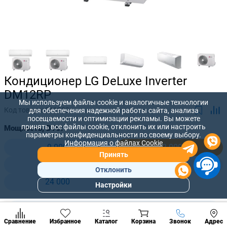
Кондиционер LG DeLuxe Inverter
DM12RP
Мы используем файлы cookie и аналогичные технологии
Код товара:
211220
для обеспечения надежной работы сайта, анализа
посещаемости и оптимизации рекламы. Вы можете
принять все файлы cookie, отклонить их или настроить
Мощность, BTU:
параметры конфиденциальности по своему выбору.
Информация о файлах Cookie
9 000
12 000
Принять
18 000
18 000
Отклонить
24 000
Настройки
Популярны
разделы
25 000 лей
Наст
-
+
20 000
лей
Позвонить
Сравнение
Избранное
Каталог
Корзина
Звонок
Адрес
конд