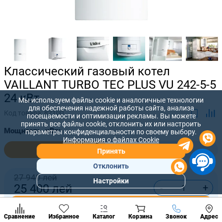
Классический газовый котел
VAILLANT TURBO TEC PLUS VU 242-5-5
24 кВт
Мы используем файлы cookie и аналогичные технологии
для обеспечения надежной работы сайта, анализа
Код товара:
82100
посещаемости и оптимизации рекламы. Вы можете
принять все файлы cookie, отклонить их или настроить
Мощность, кВт:
параметры конфиденциальности по своему выбору.
Информация о файлах Cookie
24,0
28,0
Принять
Отклонить
27 940 лей
Настройки
-
+
25 400
лей
Популярны
разделы
Купить сейчас
Наст
Позвонить
Сравнение
Избранное
Каталог
Корзина
Звонок
Адрес
конд