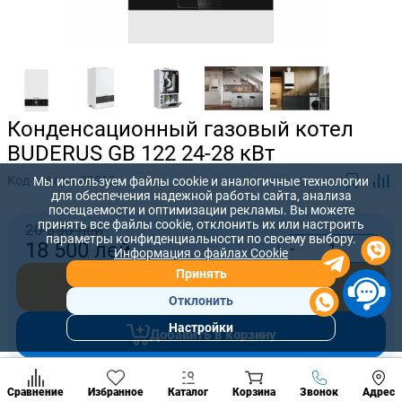
Конденсационный газовый котел
BUDERUS GB 122 24-28 кВт
Код товара:
88210
Мы используем файлы cookie и аналогичные технологии
для обеспечения надежной работы сайта, анализа
посещаемости и оптимизации рекламы. Вы можете
принять все файлы cookie, отклонить их или настроить
20 350 лей
параметры конфиденциальности по своему выбору.
-
+
18 500
лей
Информация о файлах Cookie
Принять
Купить сейчас
Отклонить
Настройки
Добавить в корзину
Популярны
разделы
Наст
Позвонить
Предложите нам свою цену, которую вы готовы заплатить за
Сравнение
Избранное
Каталог
Корзина
Звонок
Адрес
конд