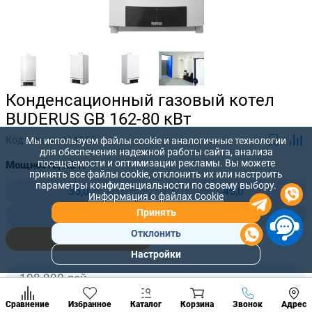
Конденсационный газовый котел
BUDERUS GB 162-80 кВт
Код товара:
111055
Мы используем файлы cookie и аналогичные технологии
для обеспечения надежной работы сайта, анализа
посещаемости и оптимизации рекламы. Вы можете
Мощность, кВт:
принять все файлы cookie, отклонить их или настроить
параметры конфиденциальности по своему выбору.
35,0
45,0
Информация о файлах Cookie
Принять
65,0
70,0
Отклонить
80,0
Настройки
Популярны
разделы
108 900 лей
-
+
99 000
лей
Наст
Позвонить
Сравнение
Избранное
Каталог
Корзина
Звонок
Адрес
конд