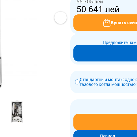
55 705 лей
50 641
лей
Купить сейч
Предложите нам 
Стандартный монтаж однок
газового котла мощностью 
Период