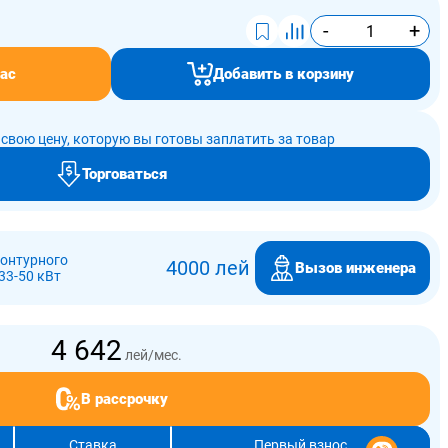
-
+
ас
Добавить в корзину
свою цену, которую вы готовы заплатить за товар
Торговаться
онтурного
4000 лей
Вызов инженера
33-50 кВт
4 642
лей/мес.
В рассрочку
Ставка
Первый взнос