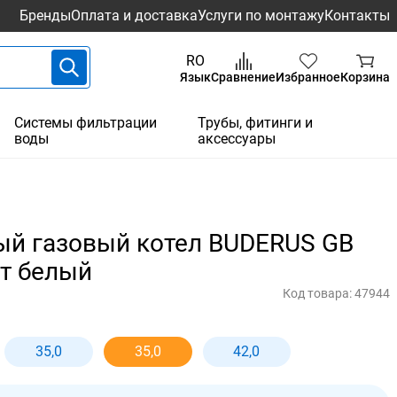
Бренды
Оплата и доставка
Услуги по монтажу
Контакты
RO
Язык
Сравнение
Избранное
Корзина
Системы фильтрации
Трубы, фитинги и
воды
аксессуары
й газовый котел BUDERUS GB
Вт белый
Код товара:
47944
35,0
35,0
42,0