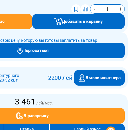
-
+
ас
Добавить в корзину
свою цену, которую вы готовы заплатить за товар
Торговаться
онтурного
2200 лей
Вызов инженера
20-32 кВт
3 461
лей/мес.
В рассрочку
Ставка
Первый взнос