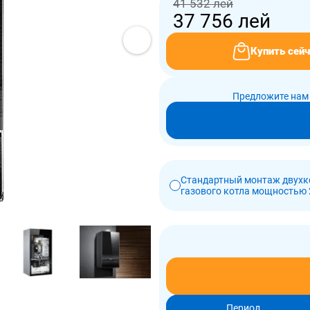
41 532 лей
37 756
лей
Купить сейч
Предложите нам 
Стандартный монтаж двухк
газового котла мощностью 
Период