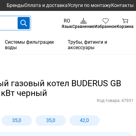
Бренды
Оплата и доставка
Услуги по монтажу
Контакты
RO
Язык
Сравнение
Избранное
Корзина
Системы фильтрации
Трубы, фитинги и
воды
аксессуары
й газовый котел BUDERUS GB
 кВт черный
Код товара:
47931
35,0
35,0
42,0