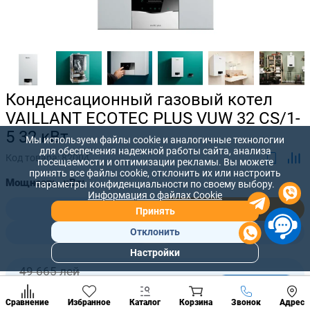
Конденсационный газовый котел
VAILLANT ECOTEC PLUS VUW 32 CS/1-
5 32 кВт
Мы используем файлы cookie и аналогичные технологии
для обеспечения надежной работы сайта, анализа
Код товара:
82004
посещаемости и оптимизации рекламы. Вы можете
принять все файлы cookie, отклонить их или настроить
Мощность, кВт:
параметры конфиденциальности по своему выбору.
Информация о файлах Cookie
24,0
32,0
Принять
36,0
40,0
Отклонить
Настройки
Популярны
49 665 лей
разделы
-
+
45 150
лей
Наст
Позвонить
Сравнение
Избранное
Каталог
Корзина
Звонок
Адрес
конд